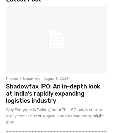
Finance
Streamline
-
August 8, 2026
Shadowfax IPO: An in-depth look
at India’s rapidly expanding
logistics industry
Why Everyone Is Talking About This IPOIndia’s startup
ecosystem is buzzing again, and this time the spotlight
is on...